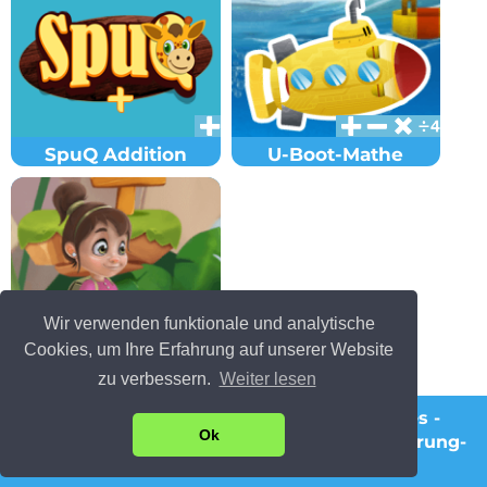
SpuQ Addition
U-Boot-Mathe
Wir verwenden funktionale und analytische
Cookies, um Ihre Erfahrung auf unserer Website
Tierrettung
zu verbessern.
Weiter lesen
© Copyright 2021 Mathestern.ch -
Cookies
-
Ok
Haftungsausschluss und Datenschutzerklärung
-
Impressum