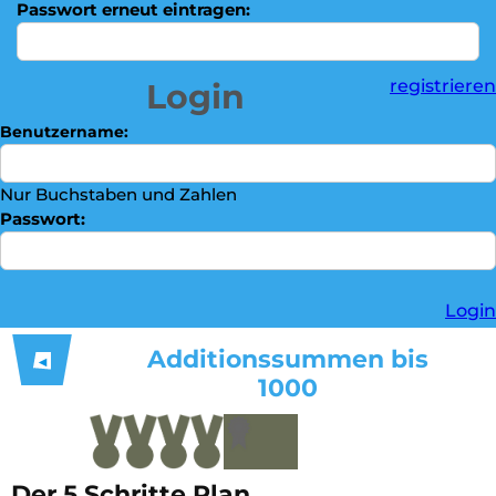
Dividieren
►
Passwort erneut eintragen:
Bruchrechnen
►
Trophäenschrank
registrieren
Login
►
Kontaktieren Sie uns
►
Benutzername:
Nur Buchstaben und Zahlen
Passwort:
Login
Additionssummen bis
◀
1000
Der 5 Schritte Plan