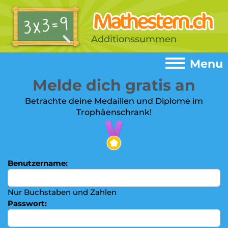
Additionssummen
Menu
Melde dich gratis an
Menu
Betrachte deine Medaillen und Diplome im
Trophäenschrank!
Home
►
Spiele
►
Addition
►
Benutzername:
(?)
Subtrahieren
►
Einmaleins
Nur Buchstaben und Zahlen
►
Passwort:
Multiplizieren
►