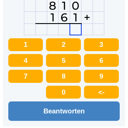
8
1
0
1
6
1
+
1
2
3
4
5
6
7
8
9
0
<-
Beantworten