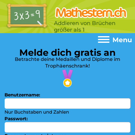
Addieren von Brüchen
größer als 1
Menu
Melde dich gratis an
Menu
Betrachte deine Medaillen und Diplome im
Trophäenschrank!
Home
►
Spiele
►
Addition
Benutzername:
(?)
►
Subtrahieren
►
Nur Buchstaben und Zahlen
Einmaleins
►
Passwort:
Multiplizieren
►