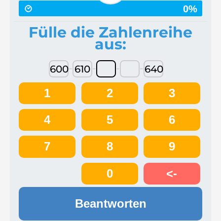
0%
Fülle die Zahlenreihe
aus:
-
-
-
-
600
610
640
1
2
3
4
5
6
7
8
9
0
<-
Beantworten